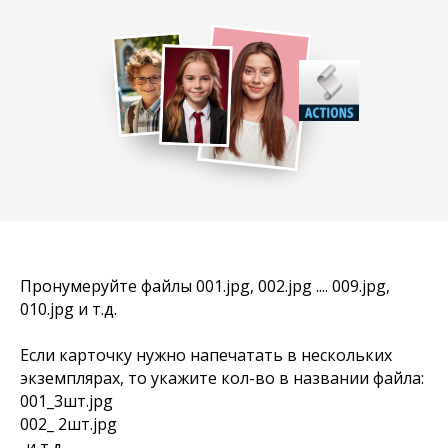
Пронумеруйте файлы 001.jpg, 002.jpg .... 009.jpg,
010.jpg и т.д.
Если карточку нужно напечатать в нескольких
экземплярах, то укажите кол-во в названии файла:
001_3шт.jpg
002_ 2шт.jpg
..и т.д.